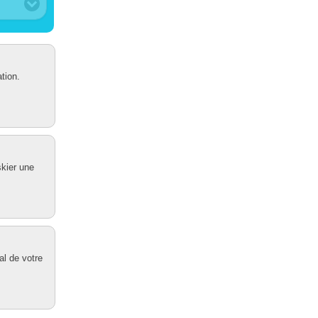
tion.
skier une
al de votre