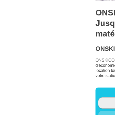
ONSK
Jusq
maté
ONSKI
ONSKIOO : 
d'économie
location t
votre stati