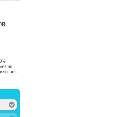
re
60%
erez en
éussi dans